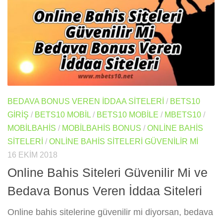
BEDAVA BONUS VEREN İDDAA SITELERI
/
BETS10
GIRIŞ
/
BETS10 MOBIL
/
BETS10 MOBILE
/
MBETS10
/
MOBILBAHIS
/
MOBILBAHIS BONUS
/
ONLINE BAHIS
SITELERI
/
ONLINE BAHIS SITELERI GÜVENILIR MI
16 EKIM 2018
Online Bahis Siteleri Güvenilir Mi ve
Bedava Bonus Veren İddaa Siteleri
Online bahis sitelerine güvenilir mi diyorsan, bedava