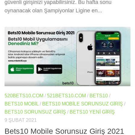
güvenli girişinizi yapabilirsiniz. Bu hafta sonu
oynanacak olan Şampiyonlar Ligine en...
520BETS10.COM
/
521BETS10.COM
/
BETS10
/
BETS10 MOBIL
/
BETS10 MOBILE SORUNSUZ GIRIŞ
/
BETS10 SORUNSUZ GIRIŞ
/
BETS10 YENI GIRIŞ
9 ŞUBAT 2021
Bets10 Mobile Sorunsuz Giriş 2021