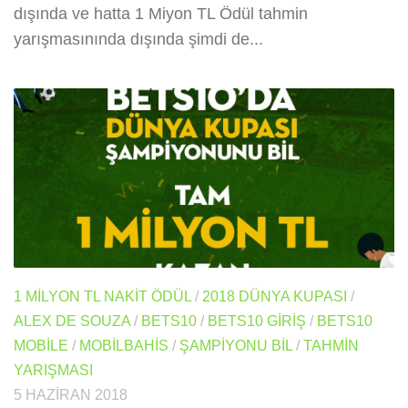
dışında ve hatta 1 Miyon TL Ödül tahmin
yarışmasınında dışında şimdi de...
1 MİLYON TL NAKİT ÖDÜL
/
2018 DÜNYA KUPASI
/
ALEX DE SOUZA
/
BETS10
/
BETS10 GIRIŞ
/
BETS10
MOBILE
/
MOBILBAHIS
/
ŞAMPIYONU BIL
/
TAHMİN
YARIŞMASI
5 HAZIRAN 2018