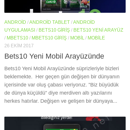
ANDROID
/
ANDROID TABLET
/
ANDROID
UYGULAMASI
/
BETS10 GIRIŞ
/
BETS10 YENI ARAYÜZ
/
MBETS10
/
MBETS10 GIRIŞ
/
MOBIL
/
MOBILE
26 EKIM 2017
Bets10 Yeni Mobil Arayüzünde
Bets10 Yeni Mobil Arayüzünde süprizleriyle bizleri
beklemekte. Her geçen gün değişen bir dünyanın
içerisinde var oluş çabası veriyoruz. ”Biz büyüdük
de dünya küçüldü” diye merdiven altı yazılarını
herkes hatırlar. Değişen ve gelişen bir dünyaya...