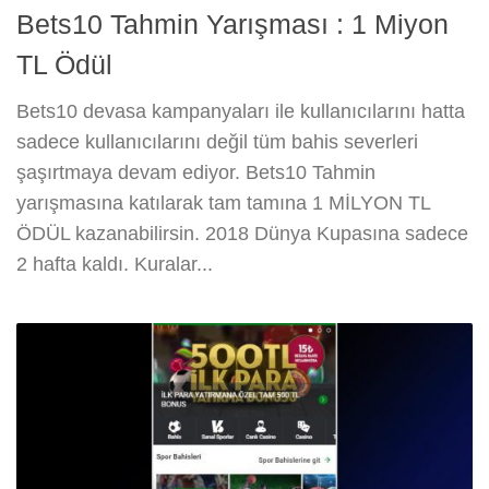
Bets10 Tahmin Yarışması : 1 Miyon
TL Ödül
Bets10 devasa kampanyaları ile kullanıcılarını hatta
sadece kullanıcılarını değil tüm bahis severleri
şaşırtmaya devam ediyor. Bets10 Tahmin
yarışmasına katılarak tam tamına 1 MİLYON TL
ÖDÜL kazanabilirsin. 2018 Dünya Kupasına sadece
2 hafta kaldı. Kuralar...