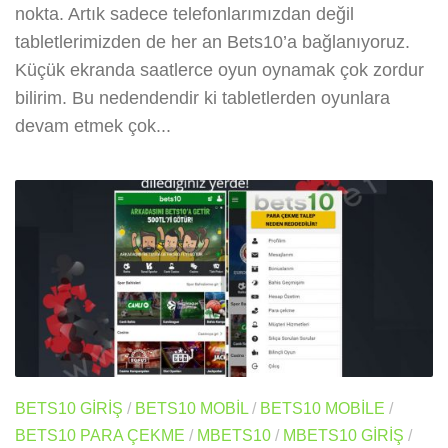
nokta. Artık sadece telefonlarımızdan değil
tabletlerimizden de her an Bets10’a bağlanıyoruz.
Küçük ekranda saatlerce oyun oynamak çok zordur
bilirim. Bu nedendendir ki tabletlerden oyunlara
devam etmek çok...
BETS10 GIRIŞ
/
BETS10 MOBIL
/
BETS10 MOBILE
/
BETS10 PARA ÇEKME
/
MBETS10
/
MBETS10 GIRIŞ
/