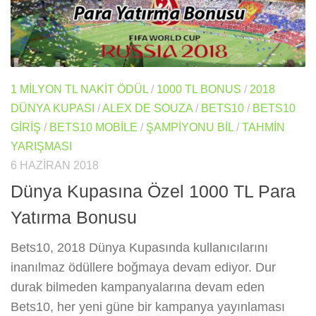
1 MİLYON TL NAKİT ÖDÜL
/
1000 TL BONUS
/
2018
DÜNYA KUPASI
/
ALEX DE SOUZA
/
BETS10
/
BETS10
GIRIŞ
/
BETS10 MOBILE
/
ŞAMPIYONU BIL
/
TAHMİN
YARIŞMASI
6 HAZIRAN 2018
Dünya Kupasına Özel 1000 TL Para
Yatırma Bonusu
Bets10, 2018 Dünya Kupasında kullanıcılarını
inanılmaz ödüllere boğmaya devam ediyor. Dur
durak bilmeden kampanyalarına devam eden
Bets10, her yeni güne bir kampanya yayınlaması