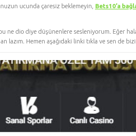
nunuzun ucunda çaresiz beklemeyin,
Bets10’a bağl
y bu ne dio diye düşünenlere sesleniyorum. Eğer h
an lazım. Hemen aşağıdaki linki tıkla ve sen de bi