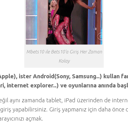
Mbets10 ile Bets10’a Giriş Her Zaman
Kolay
Apple), ister Android(Sony, Samsung..) kullan fa
ri, internet explorer..) ve oyunlarına anında baş
eğil aynı zamanda tablet, iPad üzerinden de inter
giriş yapabilirsiniz. Giriş yapmanız için daha önce
rayıcınızı açmak.