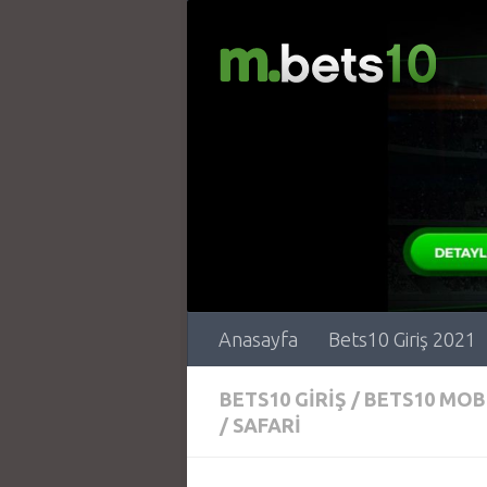
İçeriğe geç
Anasayfa
Bets10 Giriş 2021
BETS10 GIRIŞ
/
BETS10 MOB
/
SAFARI