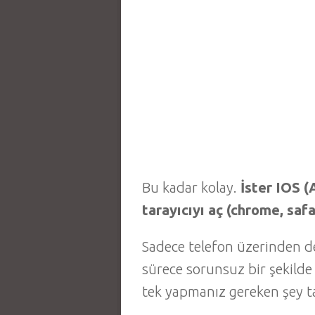
Bu kadar kolay.
İster IOS (
tarayıcıyı aç (chrome, safa
Sadece telefon üzerinden d
sürece sorunsuz bir şekilde 
tek yapmanız gereken şey ta