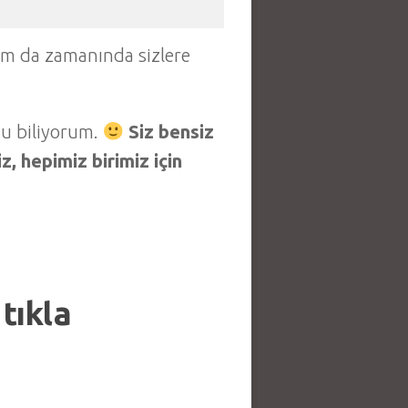
am da zamanında sizlere
zu biliyorum.
Siz bensiz
, hepimiz birimiz için
 tıkla