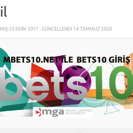
il
NMIŞ
23 EKIM 2017
· GÜNCELLENDI
14 TEMMUZ 2020