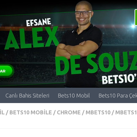
Canlı Bahis Siteleri
Bets10 Mobil
Bets10 Para Ç
IL
/
BETS10 MOBILE
/
CHROME
/
MBETS10
/
MBETS1