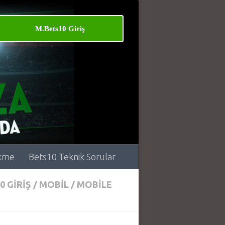
M.Bets10 Giriş
ekme
Bets10 Teknik Sorular
0 GIRIŞ
/
MOBIL
/
MOBILE