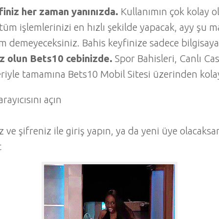
finiz her zaman yanınızda.
Kullanımın çok kolay 
üm işlemlerinizi en hızlı şekilde yapacak, ayy şu
im demeyeceksiniz. Bahis keyfinize sadece bilgisaya
z olun Bets10 cebinizde.
Spor Bahisleri, Canlı Ca
iyle tamamına Bets10 Mobil Sitesi üzerinden kolaylı
ayıcısını açın
z ve şifreniz ile giriş yapın, ya da yeni üye olacaks
t