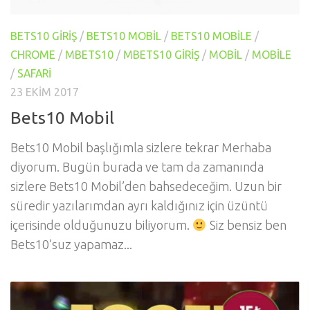
BETS10 GIRIŞ
/
BETS10 MOBIL
/
BETS10 MOBILE
/
CHROME
/
MBETS10
/
MBETS10 GIRIŞ
/
MOBIL
/
MOBILE
/
SAFARI
23 EKIM 2017
Bets10 Mobil
Bets10 Mobil başlığımla sizlere tekrar Merhaba
diyorum. Bugün burada ve tam da zamanında
sizlere Bets10 Mobil’den bahsedeceğim. Uzun bir
süredir yazılarımdan ayrı kaldığınız için üzüntü
içerisinde olduğunuzu biliyorum.
Siz bensiz ben
Bets10’suz yapamaz...