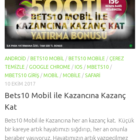
ANDROID
/
BETS10 MOBIL
/
BETS10 MOBILE
/
ÇEREZ
TEMIZLE
/
GOOGLE CHROME
/
IOS
/
MBETS10
/
MBETS10 GIRIŞ
/
MOBIL
/
MOBILE
/
SAFARI
10 EKIM 2017
Bets10 Mobil ile Kazancına Kazanç
Kat
Bets10 Mobil ile Kazancına her an kazanç kat. Küçük
bir kareye artık hayatımızı sığdırıp, her an onunla
beraber yaşıyoruz. Hayatımızın artık vazgeçilmez