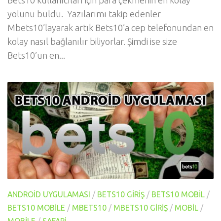
yolunu buldu. Yazılarımı takip edenler
Mbets10’layarak artık Bets10’a cep telefonundan en
kolay nasıl bağlanılır biliyorlar. Şimdi ise size
Bets10’un en...
ANDROID UYGULAMASI
/
BETS10 GIRIŞ
/
BETS10 MOBIL
/
BETS10 MOBILE
/
MBETS10
/
MBETS10 GIRIŞ
/
MOBIL
/
MOBILE
/
SAFARI