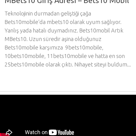
MBets10 Giriş Adresi – Bets10 Mobil
Teknolojinin durmadan geliştiği çağa
Bets10mobile’da mbets10 olarak uyum sağlıyor.
Yanlış yada hatalı duymadınız. Bets10mobil Artık
MBets10. Uzun süredir aşina olduğunuz
Bets10mobile karşımıza 9bets10mobile,
10bets10mobile, 11bets10mobile ve hatta en son
25bets10mobile olarak çıktı. Nihayet siteyi buldum...