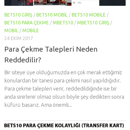
BETS10 GIRIŞ
/
BETS10 MOBIL
/
BETS10 MOBILE
/
BETS10 PARA ÇEKME
/
MBETS10
/
MBETS10 GIRIŞ
/
MOBIL
/
MOBILE
24 EKIM 2017
Para Çekme Talepleri Neden
Reddedilir?
Bir siteye üye olduğumuzda en çok merak ettiğimiz
konulardan bir tanesi para çekimi nasıl yapıldığıdır.
Para çekme talepleri verir, reddedildiğinde ise bir
anda sinirlenir olmaz olsun böyle şey dedikten sonra
küfürü basarız. Ama önemli...