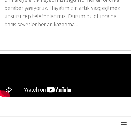
beraber yaşıyoruz. Hayatımızın artık vazgeçilmez
unsuru cep telefonlarımız. Durum bu olunca da
bahis severler her an kazanma...