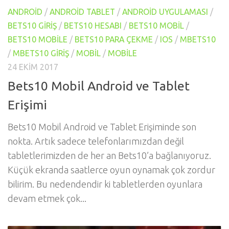
ANDROID
/
ANDROID TABLET
/
ANDROID UYGULAMASI
/
BETS10 GIRIŞ
/
BETS10 HESABI
/
BETS10 MOBIL
/
BETS10 MOBILE
/
BETS10 PARA ÇEKME
/
IOS
/
MBETS10
/
MBETS10 GIRIŞ
/
MOBIL
/
MOBILE
24 EKIM 2017
Bets10 Mobil Android ve Tablet
Erişimi
Bets10 Mobil Android ve Tablet Erişiminde son
nokta. Artık sadece telefonlarımızdan değil
tabletlerimizden de her an Bets10’a bağlanıyoruz.
Küçük ekranda saatlerce oyun oynamak çok zordur
bilirim. Bu nedendendir ki tabletlerden oyunlara
devam etmek çok...