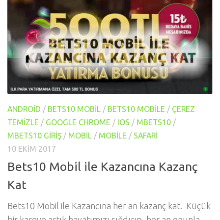
ANDROID
/
BETS10 MOBIL
/
BETS10 MOBILE
/
ÇEREZ
TEMIZLE
/
GOOGLE CHROME
/
IOS
/
MBETS10
/
MBETS10 GIRIŞ
/
MOBIL
/
MOBILE
/
SAFARI
10 EKIM 2017
Bets10 Mobil ile Kazancına Kazanç
Kat
Bets10 Mobil ile Kazancına her an kazanç kat. Küçük
bir kareye artık hayatımızı sığdırıp, her an onunla