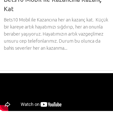
Kat
Bets10 Mobil ile Kazancına her an kazanç kat. Küçük
bir kareye artık hayatımızı sığdırıp, her an onunla
beraber yaşıyoruz. Hayatımızın artık vazgeçilmez
unsuru cep telefonlarımız. Durum bu olunca da
bahis severler her an kazanma...