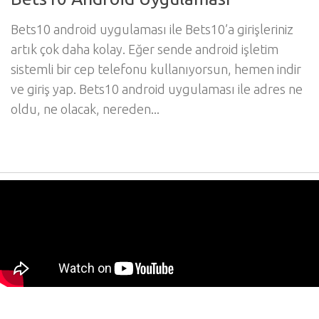
Bets10 android uygulaması ile Bets10’a girişleriniz
artık çok daha kolay. Eğer sende android işletim
sistemli bir cep telefonu kullanıyorsun, hemen indir
ve giriş yap. Bets10 android uygulaması ile adres ne
oldu, ne olacak, nereden...