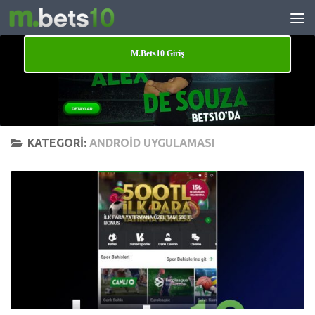
İçeriğe geç
M.Bets10 Giriş
KATEGORI:
ANDROID UYGULAMASI