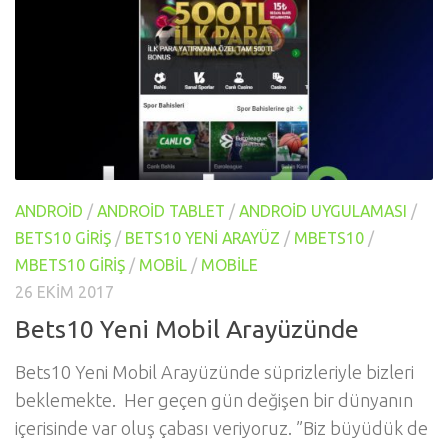
ANDROID
/
ANDROID TABLET
/
ANDROID UYGULAMASI
/
BETS10 GIRIŞ
/
BETS10 YENI ARAYÜZ
/
MBETS10
/
MBETS10 GIRIŞ
/
MOBIL
/
MOBILE
26 EKIM 2017
Bets10 Yeni Mobil Arayüzünde
Bets10 Yeni Mobil Arayüzünde süprizleriyle bizleri
beklemekte. Her geçen gün değişen bir dünyanın
içerisinde var oluş çabası veriyoruz. ”Biz büyüdük de