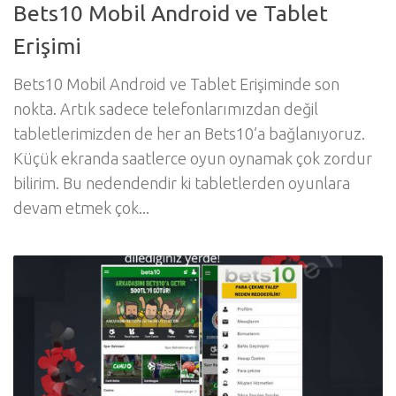
Bets10 Mobil Android ve Tablet
Erişimi
Bets10 Mobil Android ve Tablet Erişiminde son
nokta. Artık sadece telefonlarımızdan değil
tabletlerimizden de her an Bets10’a bağlanıyoruz.
Küçük ekranda saatlerce oyun oynamak çok zordur
bilirim. Bu nedendendir ki tabletlerden oyunlara
devam etmek çok...