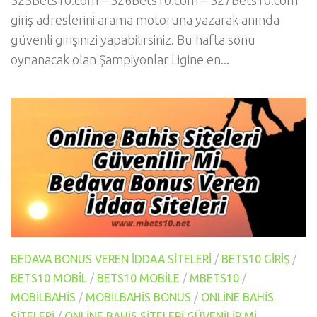
525Bets10.com – 526Bets10.com – 527Bets10.com
giriş adreslerini arama motoruna yazarak anında
güvenli girişinizi yapabilirsiniz. Bu hafta sonu
oynanacak olan Şampiyonlar Ligine en...
BEDAVA BONUS VEREN İDDAA SITELERI
/
BETS10 GIRIŞ
/
BETS10 MOBIL
/
BETS10 MOBILE
/
MBETS10
/
MOBILBAHIS
/
MOBILBAHIS BONUS
/
ONLINE BAHIS
SITELERI
/
ONLINE BAHIS SITELERI GÜVENILIR MI