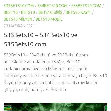
533BETS10.COM
/
534BETS10.COM
/
535BETS10.COM
/
BEST10
/
BETS10
/
BETS10 GIRIŞ
/
BETS10 KAYIT
/
BETS10 MILYON
/
BETS10 MOBIL
23 HAZIRAN 2021
533Bets10 – 534Bets10 ve
535Bets10.com
533Bets10 – 534Bets10 ve 535Bets10.com
adreslerine anında erişim sağla, Bets10
kullanıcılarına özel 10 Milyon TL nakit ödül
kampanyasından hemen yararlanmaya başla. Bets10
Kayıt olmadıysan bu hafta canlı bahis merkezine
giriş yaparak, hem yüksek iddaa...