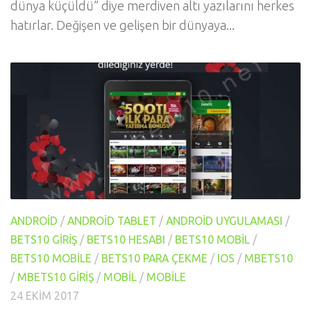
dünya küçüldü” diye merdiven altı yazılarını herkes
hatırlar. Değişen ve gelişen bir dünyaya...
ANDROID
/
ANDROID TABLET
/
ANDROID UYGULAMASI
/
BETS10 GIRIŞ
/
BETS10 HESABI
/
BETS10 MOBIL
/
BETS10 MOBILE
/
BETS10 PARA ÇEKME
/
IOS
/
MBETS10
/
MBETS10 GIRIŞ
/
MOBIL
/
MOBILE
24 EKIM 2017