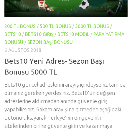
200 TL BONUS
/
500 TL BONUS
/
5000 TL BONUS
/
BETS10
/
BETS10 GIRIŞ
/
BETS10 MOBIL
/
PARA YATIRMA
BONUSU
/
SEZON BAŞI BONUSU
6 AĞUSTOS 2018
Bets10 Yeni Adres- Sezon Başı
Bonusu 5000 TL
Bets10 güncel adreslerini arayış içindeyseniz tam da
olmanız gereken yerdesiniz. Bets10‘un değişen
adreslerine aldırmadan anında güvenle giriş
yapabilirsiniz. Rakam arayışına girmeden aşağıdaki
butonu tıklayarak Türkiye’nin en güvenilir
sitelerinden birine güvenle girin ve kazanmaya