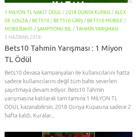
1 MİLYON TL NAKİT ÖDÜL
/
2018 DÜNYA KUPASI
/
ALEX
DE SOUZA
/
BETS10
/
BETS10 GIRIŞ
/
BETS10 MOBILE
/
MOBILBAHIS
/
ŞAMPIYONU BIL
/
TAHMİN YARIŞMASI
5 HAZIRAN 2018
Bets10 Tahmin Yarışması : 1 Miyon
TL Ödül
Bets10 devasa kampanyaları ile kullanıcılarını hatta
sadece kullanıcılarını değil tüm bahis severleri
şaşırtmaya devam ediyor. Bets10 Tahmin
yarışmasına katılarak tam tamına 1 MİLYON TL
ÖDÜL kazanabilirsin. 2018 Dünya Kupasına sadece 2
hafta kaldı. Kuralar...