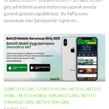
525Bets10.com – 526Bets10.com – 527Bets10.com
giriş adreslerini arama motoruna yazarak anında
güvenli girişinizi yapabilirsiniz. Bu hafta sonu
oynanacak olan Şampiyonlar Ligine en...
520BETS10.COM
/
521BETS10.COM
/
BETS10
/
BETS10
MOBIL
/
BETS10 MOBILE SORUNSUZ GIRIŞ
/
BETS10
SORUNSUZ GIRIŞ
/
BETS10 YENI GIRIŞ
9 ŞUBAT 2021