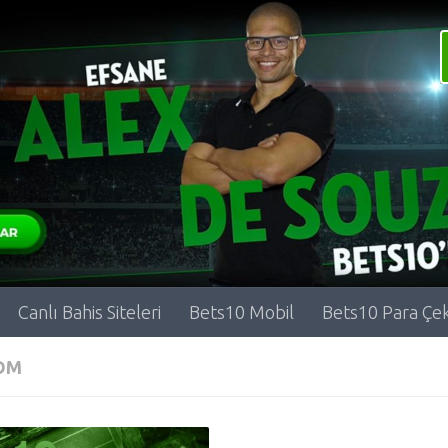
Canlı Bahis Siteleri
Bets10 Mobil
Bets10 Para Ç
COM