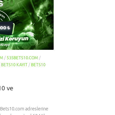
OM
/
535BETS10.COM
/
/
BETS10 KAYIT
/
BETS10
10 ve
Bets10.com adreslerine