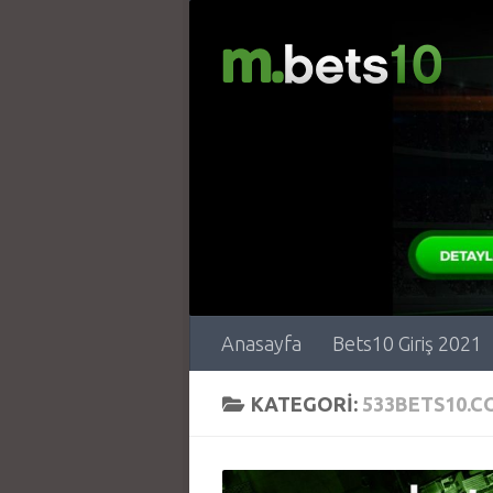
İçeriğe geç
Anasayfa
Bets10 Giriş 2021
KATEGORI:
533BETS10.