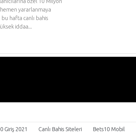
lanıcılarına özel 10 Milyon
n hemen yararlanmaya
 bu hafta canlı bahis
üksek iddaa...
0 Giriş 2021
Canlı Bahis Siteleri
Bets10 Mobil