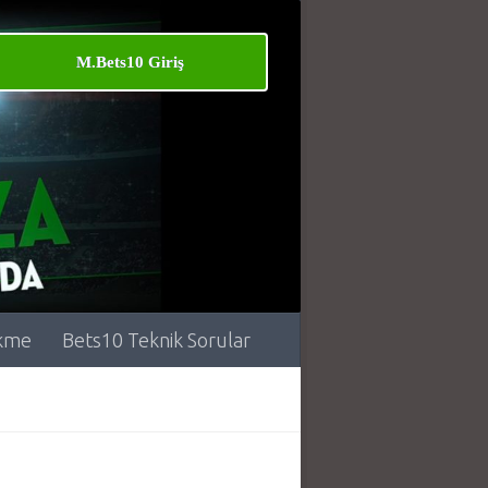
M.Bets10 Giriş
ekme
Bets10 Teknik Sorular