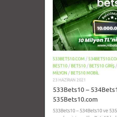
533BETS10.COM
/
534BETS10.C
BEST10
/
BETS10
/
BETS10 GIRIŞ
MILYON
/
BETS10 MOBIL
23 HAZIRAN 2021
533Bets10 – 534Bets
535Bets10.com
533Bets10 – 534Bets10 ve 535