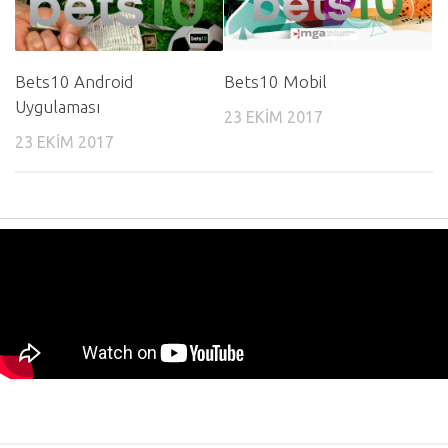
Bets10 Android
Bets10 Mobil
Uygulaması
23 EKIM 2017
23 EKIM 2017