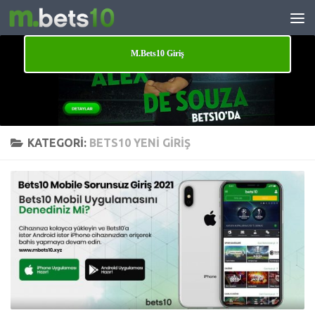
İçeriğe geç
M.Bets10 Giriş
KATEGORI:
BETS10 YENI GIRIŞ