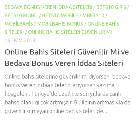
BEDAVA BONUS VEREN İDDAA SITELERI
/
BETS10 GIRIŞ
/
BETS10 MOBIL
/
BETS10 MOBILE
/
MBETS10
/
MOBILBAHIS
/
MOBILBAHIS BONUS
/
ONLINE BAHIS
SITELERI
/
ONLINE BAHIS SITELERI GÜVENILIR MI
16 EKIM 2018
Online Bahis Siteleri Güvenilir Mi ve
Bedava Bonus Veren İddaa Siteleri
Online bahis sitelerine güvenilir mi diyorsan, bedava
bonus veren iddaa sitelerini arıyorsan yazıma
hoşgeldin. Türkiye’de özellikle son yıllarda canlı
bahse olan ilgi çok artmıştır. Bu ilginin artmasıyla da
güvenilir olmayan online bahis siteleri de...