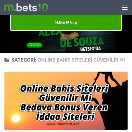
İçeriğe geç
M.Bets10 Giriş
KATEGORI:
ONLINE BAHIS SITELERI GÜVENILIR MI