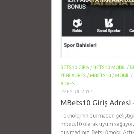
BETS10 GIRIŞ
/
BETS10 MOBIL
/
B
YENI ADRES
/
MBETS10
/
MOBIL
/
ADRES
29 EYLÜL 2017
MBets10 Giriş Adresi 
Teknolojinin durmadan geliştiğ
mbets10 olarak uyum sağlıyor. 
duymadınız. Bets10mobil Artı