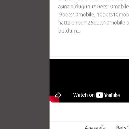
aşina olduğunuz Bets10mobile
9bets10mobile, 10bets10mobi
hatta en son 25bets10mobile ola
buldum...
Anasayfa
Bets1