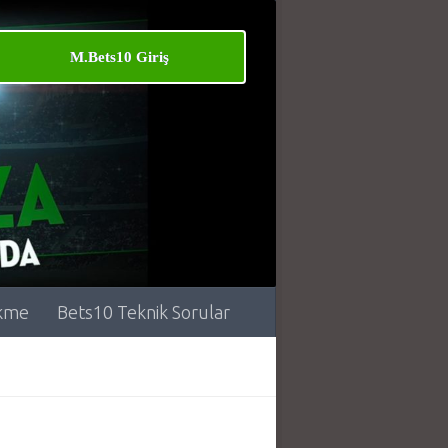
M.Bets10 Giriş
ekme
Bets10 Teknik Sorular