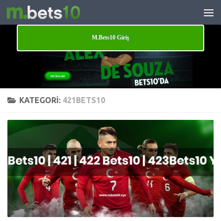
İçeriğe geç
M.Bets10 Giriş
KATEGORI:
421BETS10