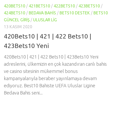
420BETS10
/
421BETS10
/
422BETS10
/
423BETS10
/
424BETS10
/
BEDAVA BAHIS
/
BETS10 DESTEK
/
BETS10
GÜNCEL GIRIŞ
/
ULUSLAR LIG
13 KASIM 2020
420Bets10 | 421 | 422 Bets10 |
423Bets10 Yeni
420Bets10 | 421 | 422 Bets10 | 423Bets10 Yeni
adreslerini, ülkemizin en çok kazandıran canlı bahis
ve casino sitesinin mükemmel bonus
kampanyalarıyla beraber yayınlamaya devam
ediyoruz. Best10 Bahiste UEFA Uluslar Ligine
Bedava Bahis seni...