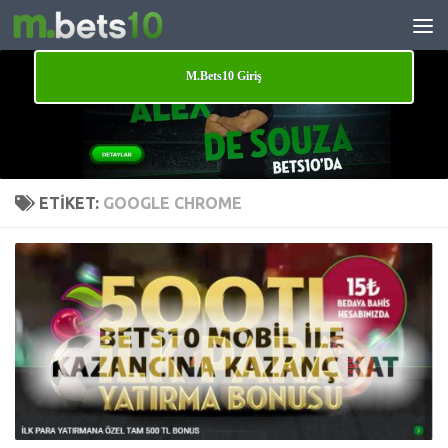
İçeriğe geç
M.Bets10 Giriş
ETIKET:
GOOGLE CHROME