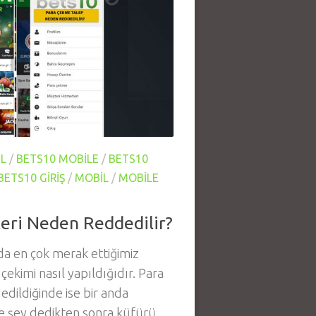
L
/
BETS10 MOBILE
/
BETS10
ETS10 GIRIŞ
/
MOBIL
/
MOBILE
eri Neden Reddedilir?
a en çok merak ettiğimiz
çekimi nasıl yapıldığıdır. Para
edildiğinde ise bir anda
le şey dedikten sonra küfürü