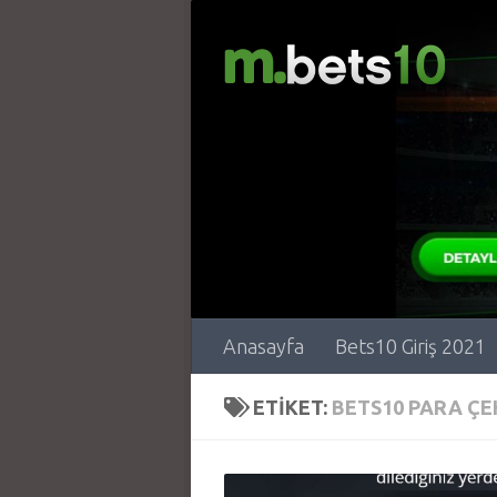
İçeriğe geç
Anasayfa
Bets10 Giriş 2021
ETIKET:
BETS10 PARA Ç