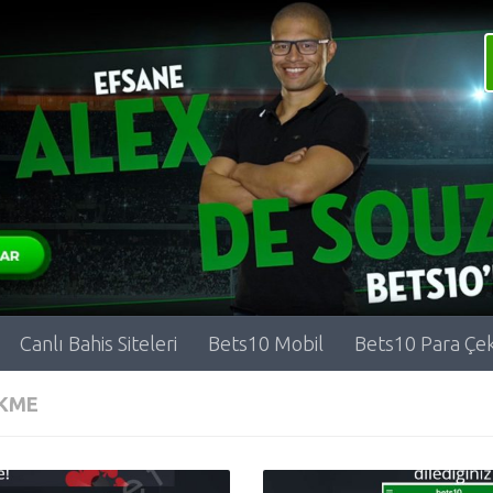
Canlı Bahis Siteleri
Bets10 Mobil
Bets10 Para Ç
EKME