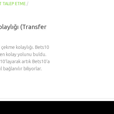
T TALEP ETME
/
aylığı (Transfer
a çekme kolaylığı. Bets10
n en kolay yolunu buldu.
10’layarak artık Bets10’a
bağlanılır biliyorlar.